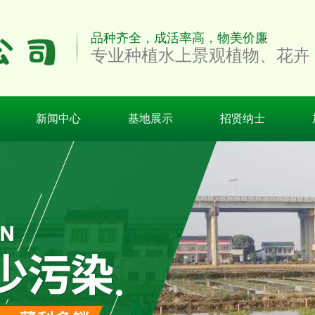
品种齐全，成活率高，物美价廉
专业种植水上景观植物、花卉
新闻中心
基地展示
招贤纳士