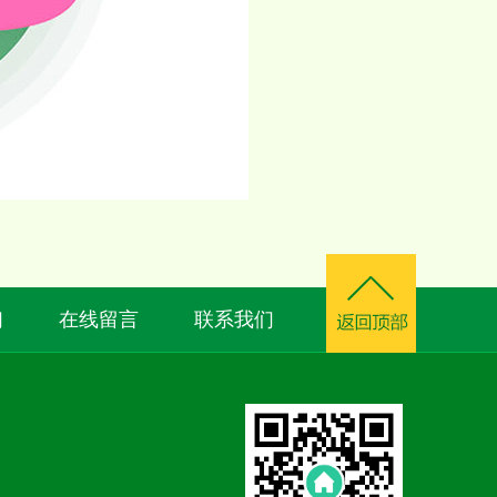
们
在线留言
联系我们