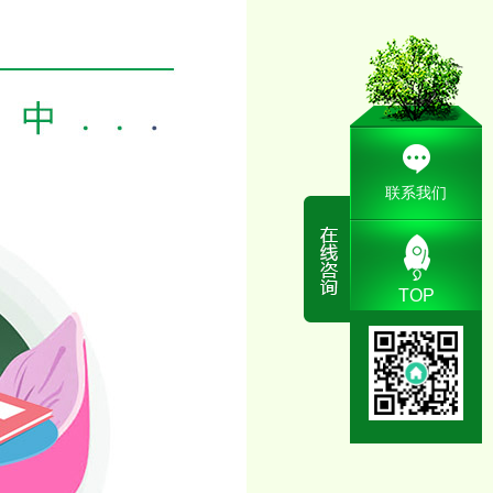
联系我们
TOP