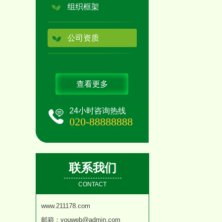
组织框架
公司资质
查看更多
24小时咨询热线
020-88888888
联系我们
CONTACT
www.211178.com
邮箱：youweb@admin.com